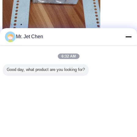
Mr. Jet Chen
6:32 AM
Good day, what product are you looking for?
4 Möglichkeits-Rohr-Kasten
Inspektions-Ellbogen
Umbauten:
,
Rohr-elektrischer Kasten
,
Erhalten Sie den besten Preis für