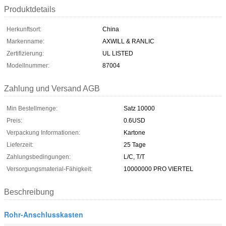
Produktdetails
Herkunftsort:
China
Markenname:
AXWILL & RANLIC
Zertifizierung:
UL LISTED
Modellnummer:
87004
Zahlung und Versand AGB
Min Bestellmenge:
Satz 10000
Preis:
0.6USD
Verpackung Informationen:
Kartone
Lieferzeit:
25 Tage
Zahlungsbedingungen:
L/C, T/T
Versorgungsmaterial-Fähigkeit:
10000000 PRO VIERTEL
Beschreibung
Rohr-Anschlusskasten