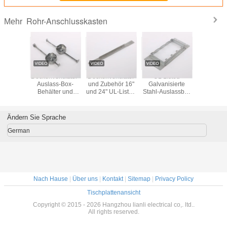
Rohr-Anschlusskasten
Mehr
ntilator
Deckenventilator-
Deckenventilator
UL Listed
3 4 G
ehör 1-
Auslass-Box-
und Zubehör 16"
Galvanisierte
Montage 
/8" Tiefe
Behälter und
und 24" UL-Listed
Stahl-Auslassbox
Ausgang
ed Steel
Zubehör 1-1/2 "2-
Steel Bar Hanger
Schlammring ein
anger
1/8" Tiefe UL-
Gang bis drei
Listed
Gang Axwill
Ändern Sie Sprache
Stahlbalkenhänger
German
Nach Hause
|
Über uns
|
Kontakt
|
Sitemap
|
Privacy Policy
Tischplattenansicht
Copyright © 2015 - 2026 Hangzhou lianli electrical co,. ltd..
All rights reserved.