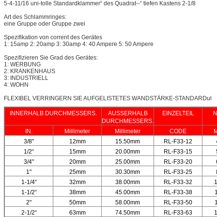
5-4-11/16 uni-tolle Standardklammer“ des Quadrat--“ tiefen Kastens 2-1/8
Art des Schlammringes:
eine Gruppe oder Gruppe zwei
Spezifikation von corrent des Gerätes
1: 15amp 2: 20amp 3: 30amp 4: 40 Ampere 5: 50 Ampere
Spezifizieren Sie Grad des Gerätes:
1: WERBUNG
2: KRANKENHAUS
3: INDUSTRIELL
4: WOHN
FLEXIBEL VERRINGERN SIE AUFGELISTETES WANDSTÄRKE-STANDARDul
INNERHALB DURCHMESSERS.
AUSSERHALB
EINZELTEIL
N
DURCHMESSERS.
IN.
Millimeter
Millimeter
CODE
M
3/8"
12mm
15.50mm
RL-F33-12
1/2“
15mm
20.00mm
RL-F33-15
3/4"
20mm
25.00mm
RL-F33-20
1"
25mm
30.30mm
RL-F33-25
1-1/4“
32mm
38.00mm
RL-F33-32
1-1/2“
38mm
45.00mm
RL-F33-38
2"
50mm
58.00mm
RL-F33-50
2-1/2“
63mm
74.50mm
RL-F33-63