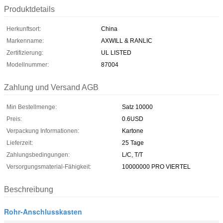
Produktdetails
Herkunftsort:
China
Markenname:
AXWILL & RANLIC
Zertifizierung:
UL LISTED
Modellnummer:
87004
Zahlung und Versand AGB
Min Bestellmenge:
Satz 10000
Preis:
0.6USD
Verpackung Informationen:
Kartone
Lieferzeit:
25 Tage
Zahlungsbedingungen:
L/C, T/T
Versorgungsmaterial-Fähigkeit:
10000000 PRO VIERTEL
Beschreibung
Rohr-Anschlusskasten