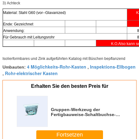
3)
Achteck
Material: Stahl G60 (vor--Glavanized)
K
Ende: Gezeichnet
Anwendung:
Für Gebrauch mit Leitungsrohr
K.O.Also kann s
Isolierformbares und Zink aufgeführten Katalog mit Büschen bepflanzend
4 Möglichkeits-Rohr-Kasten
Inspektions-Ellbogen
Umbauten:
,
Rohr-elektrischer Kasten
,
Erhalten Sie den besten Preis für
Gruppen-Werkzeug der
Fertigbauweise-Schaltbuchse-4
abzüglich 14 AWG-Lehredrahtes
regelte 1.60mm
Fortsetzen