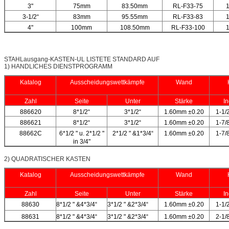
3"
75mm
83.50mm
RL-F33-75
3-1/2“
83mm
95.55mm
RL-F33-83
4"
100mm
108.50mm
RL-F33-100
STAHLausgang-KASTEN-UL LISTETE STANDARD AUF
1) HANDLICHES DIENSTPROGRAMM
Katalog
Ausscheidungswettkämpfe
Wand
Zahl
Seite
Unter
Stärke
I
886620
8*1/2“
3*1/2“
1.60mm ±0.20
1-1/
886621
8*1/2“
3*1/2“
1.60mm ±0.20
1-7/
88662C
6*1/2 " u. 2*1/2 "
2*1/2 " &1*3/4“
1.60mm ±0.20
1-7/
in 3/4"
2)
QUADRATISCHER KASTEN
Katalog
Ausscheidungswettkämpfe
Wand
Zahl
Seite
Unter
Stärke
I
88630
8*1/2 " &4*3/4“
3*1/2 " &2*3/4“
1.60mm ±0.20
1-1/
88631
8*1/2 " &4*3/4“
3*1/2 " &2*3/4“
1.60mm ±0.20
2-1/