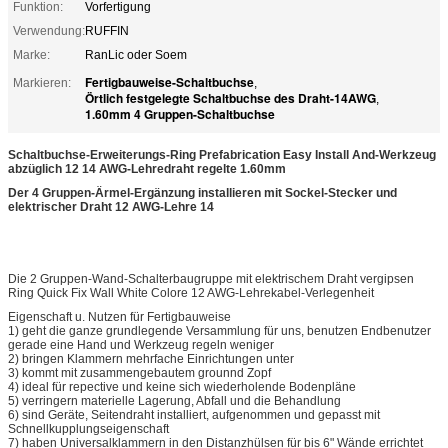
Funktion:
Vorfertigung
Verwendung:
RUFFIN
Marke:
RanLic oder Soem
Fertigbauweise-Schaltbuchse
Markieren:
,
Örtlich festgelegte Schaltbuchse des Draht-14AWG
,
1.60mm 4 Gruppen-Schaltbuchse
Schaltbuchse-Erweiterungs-Ring Prefabrication Easy Install And-Werkzeug
abzüglich 12 14 AWG-Lehredraht regelte 1.60mm
Der 4 Gruppen-Ärmel-Ergänzung installieren mit Sockel-Stecker und
elektrischer Draht 12 AWG-Lehre 14
Die 2 Gruppen-Wand-Schalterbaugruppe mit elektrischem Draht vergipsen
Ring Quick Fix Wall White Colore 12 AWG-Lehrekabel-Verlegenheit
Eigenschaft u. Nutzen für Fertigbauweise
1) geht die ganze grundlegende Versammlung für uns, benutzen Endbenutzer
gerade eine Hand und Werkzeug regeln weniger
2) bringen Klammern mehrfache Einrichtungen unter
3) kommt mit zusammengebautem grounnd Zopf
4) ideal für repective und keine sich wiederholende Bodenpläne
5) verringern materielle Lagerung, Abfall und die Behandlung
6) sind Geräte, Seitendraht installiert, aufgenommen und gepasst mit
Schnellkupplungseigenschaft
7) haben Universalklammern in den Distanzhülsen für bis 6" Wände errichtet