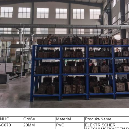
NLIC
Größe
Material
Produkt-Name
-C070
20MM
PVC
ELEKTRISCHER