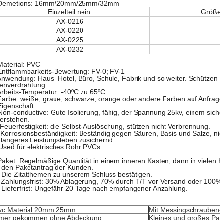
Demetions: 16mm/20mm/25mm/32mm
Einzelteil nein.
Größe 
AX-0216
AX-0220
AX-0225
AX-0232
Material: PVC
Entflammbarkeits-Bewertung: FV-0; FV-1
Anwendung: Haus, Hotel, Büro, Schule, Fabrik und so weiter. Schützen
nenverdrahtung
Arbeits-Temperatur: -40ºC zu 65ºC
Farbe: weiße, graue, schwarze, orange oder andere Farben auf Anfrag
Eigenschaft:
Non-conductive: Gute Isolierung, fähig, der Spannung 25kv, einem sic
erstehen.
 Feuerfestigkeit: die Selbst-Auslöschung, stützen nicht Verbrennung.
 Korrosionsbeständigkeit: Beständig gegen Säuren, Basis und Salze, n
 längeres Leistungsleben zusichernd.
Used für elektrisches Rohr PVCs.
Paket: Regelmäßige Quantität in einem inneren Kasten, dann in vielen 
 den Paketantrag der Kunden.
 Die Zitatthemen zu unserem Schluss bestätigen.
 Zahlungsfrist: 30% Ablagerung, 70% durch T/T vor Versand oder 100%
 Lieferfrist: Ungefähr 20 Tage nach empfangener Anzahlung.
vc Material 20mm 25mm
Mit Messingschrauben
mer gekommen ohne Abdeckung
Kleines und großes Pa