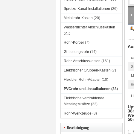
Spreize-Kanal-Installationen
(26)
Metallrohr-Kasten
(20)
Wasserdichter Anschlusskasten
(21)
Rohr-Körper
(7)
Au
Gi-Leitungsrohr
(14)
c
Rohr-Anschlusskasten
(161)
S
Elektrischer Gruppen-Kasten
(7)
M
Flexibler Rohr-Adapter
(10)
G
PVCrohr und -installationen
(38)
H
Elektrische verdrahtende
Messingzusätze
(22)
Up
38
Rohr-Werkzeuge
(8)
We
50
Bescheinigung
1.