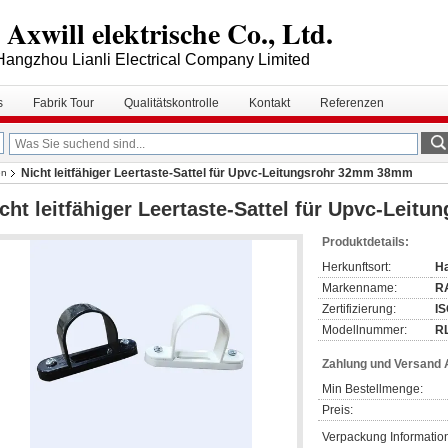
Axwill elektrische Co., Ltd.
angzhou Lianli Electrical Company Limited
s
Fabrik Tour
Qualitätskontrolle
Kontakt
Referenzen
Nicht leitfähiger Leertaste-Sattel für Upvc-Leitungsrohr 32mm 38mm
en
cht leitfähiger Leertaste-Sattel für Upvc-Lei
Produktdetails:
Herkunftsort:
Ha
Markenname:
R
Zertifizierung:
I
Modellnummer:
R
Zahlung und Versand
Min Bestellmenge:
Preis:
Verpackung Informatio