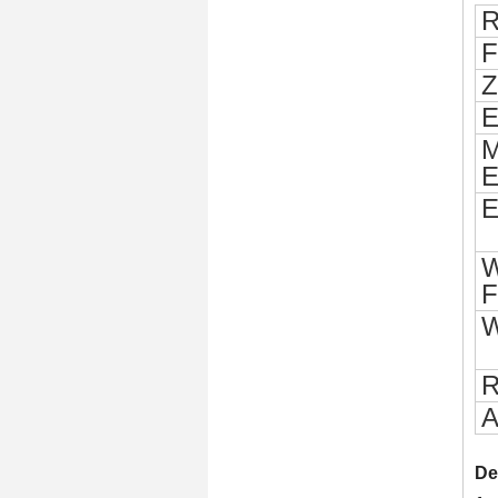
R
F
Z
E
M
E
E
W
F
W
R
A
De