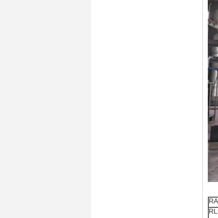
RA
RL