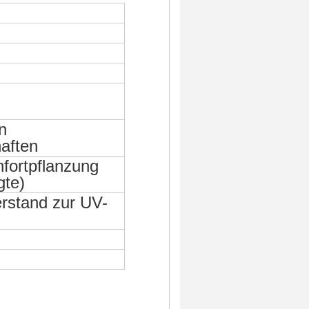
n
haften
fortpflanzung
gte)
rstand zur UV-