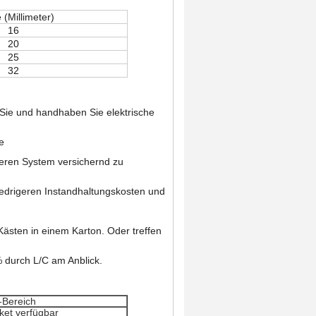
(Millimeter)
16
20
25
32
 Sie und handhaben Sie elektrische
e
heren System versichernd zu
iedrigeren Instandhaltungskosten und
Kästen in einem Karton. Oder treffen
 durch L/C am Anblick.
-Bereich
ket verfügbar