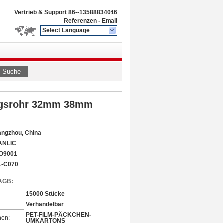
Vertrieb & Support
86--13588834046
Referenzen
-
Email
Select Language
Suche
tungsrohr 32mm 38mm
ngzhou, China
ANLIC
SO9001
L-C070
 AGB:
15000 Stücke
Verhandelbar
PET-FILM-PÄCKCHEN-
nen:
UMKARTONS