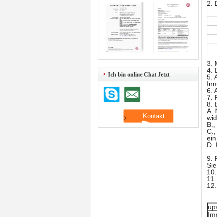
2.
3.
4. 
Ich bin online Chat Jetzt
5. 
In
6. 
7. 
8. 
A. 
wid
B.,
C.,
ein
D. 
9. 
Sie
10.
11.
12.
up
Im