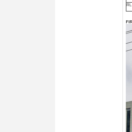
RL
FI