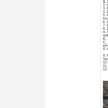
1.
2.
3. 
4. 
5. 
In
6. 
7. 
8. 
A. 
wid
B.,
C.,
ein
D. 
9. 
Sie
10.
11.
12.