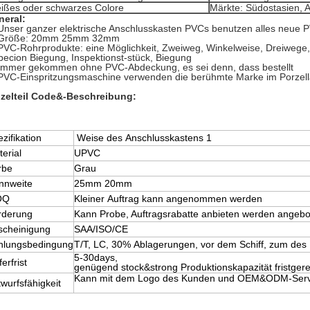
ißes oder schwarzes Colore
Märkte: Südostasien, A
neral:
Unser ganzer elektrische Anschlusskasten PVCs benutzen alles neue P
 Größe: 20mm 25mm 32mm
PVC-Rohrprodukte: eine Möglichkeit, Zweiweg, Winkelweise, Dreiwege, 
pecion Biegung, Inspektionst-stück, Biegung
Immer gekommen ohne PVC-Abdeckung, es sei denn, dass bestellt
PVC-Einspritzungsmaschine verwenden die berühmte Marke im Porzel
nzelteil Code&-Beschreibung:
zifikation
Weise des Anschlusskastens 1
erial
UPVC
rbe
Grau
nnweite
25mm 20mm
OQ
Kleiner Auftrag kann angenommen werden
rderung
Kann Probe, Auftragsrabatte anbieten werden angeb
scheinigung
SAA/ISO/CE
hlungsbedingung
T/T, LC, 30% Ablagerungen, vor dem Schiff, zum des
5-30days,
ferfrist
genügend stock&strong Produktionskapazität fristgere
Kann mit dem Logo des Kunden und OEM&ODM-Servic
wurfsfähigkeit