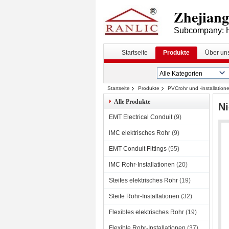
Zhejiang 
Subcompany: H
Startseite
Produkte
Über un
Startseite
Produkte
PVCrohr und -installation
Alle Produkte
Ni
EMT Electrical Conduit
(9)
IMC elektrisches Rohr
(9)
EMT Conduit Fittings
(55)
IMC Rohr-Installationen
(20)
Steifes elektrisches Rohr
(19)
Steife Rohr-Installationen
(32)
Flexibles elektrisches Rohr
(19)
Flexible Rohr-Installationen
(37)