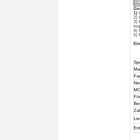
We
Ge
1)
2)
3) 
ins
4) 
5) 
Ei
Spe
Mat
Fa
Ne
M
Fö
Be
Za
Lie
Ent