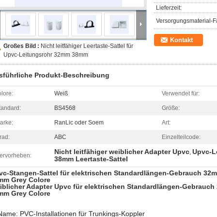
Lieferzeit:
Versorgungsmaterial-Fä
Kontakt
Großes Bild :
Nicht leitfähiger Leertaste-Sattel für
Upvc-Leitungsrohr 32mm 38mm
sführliche Produkt-Beschreibung
olore:
Weiß
Verwendet für:
tandard:
BS4568
Größe:
arke:
RanLic oder Soem
Art:
rad:
ABC
Einzelteilcode:
Nicht leitfähiger weiblicher Adapter Upvc
Upvc-Le
,
ervorheben:
38mm Leertaste-Sattel
vc-Stangen-Sattel für elektrischen Standardlängen-Gebrauch 32
mm Grey Colore
iblicher Adapter Upvc für elektrischen Standardlängen-Gebrauc
mm Grey Colore
Name:
PVC-Installationen für Trunkings-Koppler