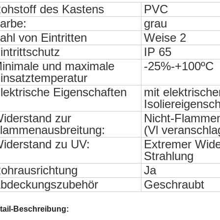
ohstoff des Kastens
PVC
arbe:
grau
ahl von Eintritten
Weise 2
intrittschutz
IP 65
inimale und maximale
-25%-+100ºC
insatztemperatur
lektrische Eigenschaften
mit elektrische
Isoliereigensc
iderstand zur
Nicht-Flammen
lammenausbreitung:
(Vl veranschla
iderstand zu UV:
Extremer Wide
Strahlung
ohrausrichtung
Ja
bdeckungszubehör
Geschraubt
tail-Beschreibung: