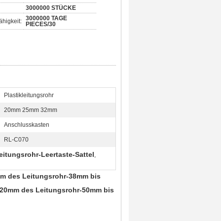
3000000 STÜCKE
3000000 TAGE
higkeit:
PIECES/30
Plastikleitungsrohr
20mm 25mm 32mm
Anschlusskasten
RL-C070
itungsrohr-Leertaste-Sattel
,
mm des Leitungsrohr-38mm bis
h 20mm des Leitungsrohr-50mm bis