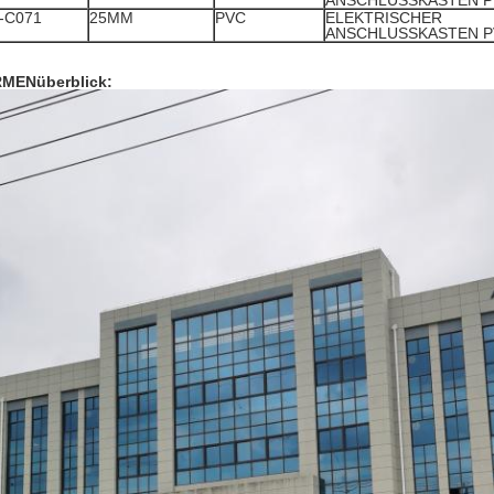
ANSCHLUSSKASTEN P
-C071
25MM
PVC
ELEKTRISCHER
ANSCHLUSSKASTEN P
RMENüberblick: