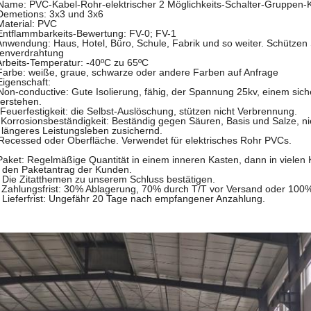
Name:
PVC-Kabel-Rohr-elektrischer 2 Möglichkeits-Schalter-Gruppen-
Demetions: 3x3 und 3x6
Material: PVC
Entflammbarkeits-Bewertung: FV-0; FV-1
Anwendung: Haus, Hotel, Büro, Schule, Fabrik und so weiter. Schützen
nenverdrahtung
Arbeits-Temperatur: -40ºC zu 65ºC
Farbe: weiße, graue, schwarze oder andere Farben auf Anfrage
Eigenschaft:
Non-conductive: Gute Isolierung, fähig, der Spannung 25kv, einem sic
erstehen.
 Feuerfestigkeit: die Selbst-Auslöschung, stützen nicht Verbrennung.
 Korrosionsbeständigkeit: Beständig gegen Säuren, Basis und Salze, n
 längeres Leistungsleben zusichernd.
Recessed oder Oberfläche. Verwendet für elektrisches Rohr PVCs.
Paket: Regelmäßige Quantität in einem inneren Kasten, dann in vielen 
 den Paketantrag der Kunden.
 Die Zitatthemen zu unserem Schluss bestätigen.
 Zahlungsfrist: 30% Ablagerung, 70% durch T/T vor Versand oder 100%
 Lieferfrist: Ungefähr 20 Tage nach empfangener Anzahlung.