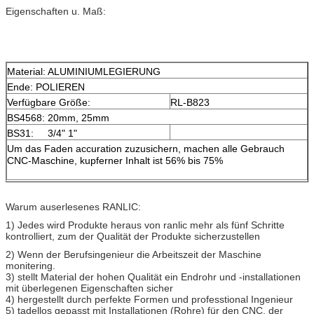
Eigenschaften u. Maß:
Material: ALUMINIUMLEGIERUNG
Ende: POLIEREN
Verfügbare Größe:
RL-B823
BS4568: 20mm, 25mm
BS31: 3/4" 1"
Um das Faden accuration zuzusichern, machen alle Gebrauch
CNC-Maschine, kupferner Inhalt ist 56% bis 75%
Warum auserlesenes RANLIC:
1) Jedes wird Produkte heraus von ranlic mehr als fünf Schritte
kontrolliert, zum der Qualität der Produkte sicherzustellen
2) Wenn der Berufsingenieur die Arbeitszeit der Maschine
monitering.
3) stellt Material der hohen Qualität ein Endrohr und -installationen
mit überlegenen Eigenschaften sicher
4) hergestellt durch perfekte Formen und professtional Ingenieur
5) tadellos gepasst mit Installationen (Rohre) für den CNC, der