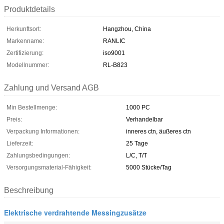
Produktdetails
Herkunftsort:
Hangzhou, China
Markenname:
RANLIC
Zertifizierung:
iso9001
Modellnummer:
RL-B823
Zahlung und Versand AGB
Min Bestellmenge:
1000 PC
Preis:
Verhandelbar
Verpackung Informationen:
inneres ctn, äußeres ctn
Lieferzeit:
25 Tage
Zahlungsbedingungen:
L/C, T/T
Versorgungsmaterial-Fähigkeit:
5000 Stücke/Tag
Beschreibung
Elektrische verdrahtende Messingzusätze