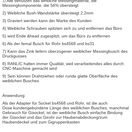
Alle benutzen das wirkliche Messingmaterial, die
1)
Messingkomponente, die 56% übersteigt
2) Weibliche Bush-Wandstärke übersteigt 2.2mm
3) Graviert werden kann der Marke des Kunden
4) Weibliche Schrauben spitzten sich zu und entfernen das Büro
5) wird Ende &head zugespitzt, um das Büro zu entfernen
6) Als der femal Busch für Rohr bs4568 und bs31
7) Kann das Zink liefern überzogener weiblicher Messingbusch des
Druckgusses
8) RANLIC halten immer Qualität, weil verarbeitendes alles durch
CNC-Maschine gemacht wird
9) Sein können Drahtziehen oder runde glatte Oberfläche des
weiblichen Busches
Anwendung:
Als der Adapter für Sockel bs4568 und Rohr, ist die auch
Dose kundengebundene Länge des weiblichen Busches, manchmal
Gebrauch für Gisockel, ist der weibliche Busch einfache Bindung
der Gisockel und das Girohr zur Haubenabdeckung/zum
Haubendeckel und zum Gigruppenkasten