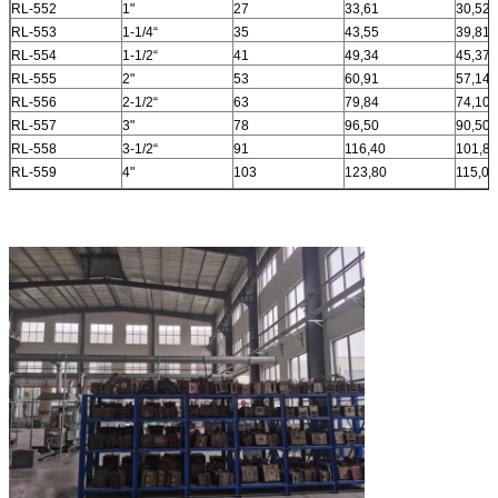
RL-552
1"
27
33,61
30,52
RL-553
1-1/4“
35
43,55
39,81
RL-554
1-1/2“
41
49,34
45,37
RL-555
2"
53
60,91
57,14
RL-556
2-1/2“
63
79,84
74,10
RL-557
3"
78
96,50
90,50
RL-558
3-1/2“
91
116,40
101,80
RL-559
4"
103
123,80
115,02