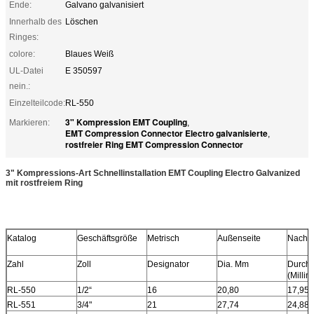
Ende:
Galvano galvanisiert
Innerhalb des
Löschen
Ringes:
colore:
Blaues Weiß
UL-Datei
E 350597
nein.:
Einzelteilcode:
RL-550
3" Kompression EMT Coupling
Markieren:
,
EMT Compression Connector Electro galvanisierte
,
rostfreier Ring EMT Compression Connector
3" Kompressions-Art Schnellinstallation EMT Coupling Electro Galvanized
mit rostfreiem Ring
Katalog
Geschäftsgröße
Metrisch
Außenseite
Nach i
Zahl
Zoll
Designator
Dia. Mm
Durch
(Millim
RL-550
1/2“
16
20,80
17,95
RL-551
3/4"
21
27,74
24,88