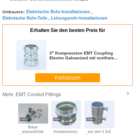
Elektrische Rohr-Installationen
Umbauten:
,
Elektrische Rohr-Teile
Leitungsrohr-Installationen
,
Erhalten Sie den besten Preis für
3" Kompression EMT Coupling
Electro Galvanized mit rostfreiem
Ring
Fortsetzen
EMT Conduit Fittings
Mehr
ie
Blaue
UL listete Emt-
UL listete 3 Zoll
Klemmsch
hrauben-
wasserdichte
Kompressions-
auf, den 4 Zoll
die