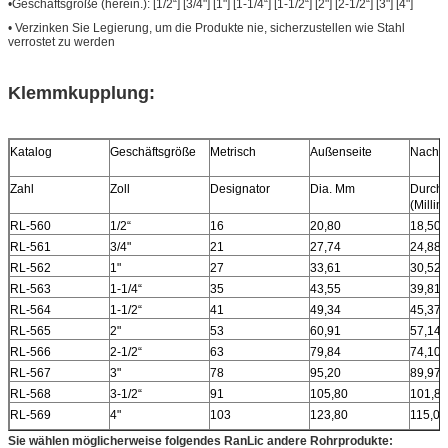
•Geschäftsgröße (herein.): [1/2“] [3/4"] [1"] [1-1/4“] [1-1/2“] [2"] [2-1/2“] [3"] [4"]
• Verzinken Sie Legierung, um die Produkte nie, sicherzustellen wie Stahl
verrostet zu werden
Klemmkupplung:
Katalog
Geschäftsgröße
Metrisch
Außenseite
Nach i
Zahl
Zoll
Designator
Dia. Mm
Durch
(Millim
RL-560
1/2“
16
20,80
18,50
RL-561
3/4"
21
27,74
24,88
RL-562
1"
27
33,61
30,52
RL-563
1-1/4“
35
43,55
39,81
RL-564
1-1/2“
41
49,34
45,37
RL-565
2"
53
60,91
57,14
RL-566
2-1/2“
63
79,84
74,10
RL-567
3"
78
95,20
89,97
RL-568
3-1/2“
91
105,80
101,80
RL-569
4"
103
123,80
115,02
Sie wählen möglicherweise folgendes RanLic andere Rohrprodukte: