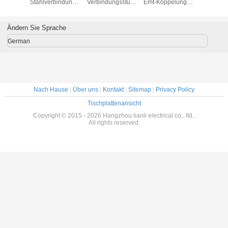
ahl EMT
Stahlverbindungsstücke
Verbindungsstück
Emt-Koppelungs-
Stahlkonte
tor UL
verzinkt für EMT
mit
Galvano
1/2 EMT 
 Elektro
Conduit Hot Dip
Stahlkontermutter
gekommen mit
Fittings W
iert mit
Elektrogallone auf
Stahlkontermutter
4", UL E
Ändern Sie Sprache
tter auf
galvanisierte
verbin
German
Nach Hause
|
Über uns
|
Kontakt
|
Sitemap
|
Privacy Policy
Tischplattenansicht
Copyright © 2015 - 2026 Hangzhou lianli electrical co,. ltd..
All rights reserved.