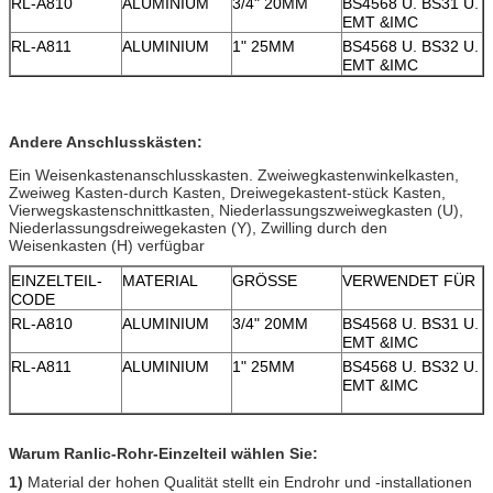
RL-A810
ALUMINIUM
3/4" 20MM
BS4568 U. BS31 U.
EMT &IMC
RL-A811
ALUMINIUM
1" 25MM
BS4568 U. BS32 U.
EMT &IMC
Andere Anschlusskästen:
Ein Weisenkastenanschlusskasten. Zweiwegkastenwinkelkasten,
Zweiweg Kasten-durch Kasten, Dreiwegekastent-stück Kasten,
Vierwegskastenschnittkasten, Niederlassungszweiwegkasten (U),
Niederlassungsdreiwegekasten (Y), Zwilling durch den
Weisenkasten (H) verfügbar
EINZELTEIL-
MATERIAL
GRÖSSE
VERWENDET FÜR
CODE
RL-A810
ALUMINIUM
3/4" 20MM
BS4568 U. BS31 U.
EMT &IMC
RL-A811
ALUMINIUM
1" 25MM
BS4568 U. BS32 U.
EMT &IMC
Warum Ranlic-Rohr-Einzelteil wählen Sie:
1)
Material der hohen Qualität stellt ein Endrohr und -installationen