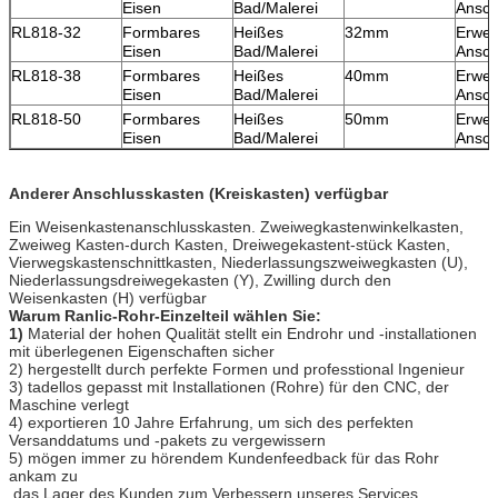
Eisen
Bad/Malerei
Ansch
RL818-32
Formbares
Heißes
32mm
Erwei
Eisen
Bad/Malerei
Ansch
RL818-38
Formbares
Heißes
40mm
Erwei
Eisen
Bad/Malerei
Ansch
RL818-50
Formbares
Heißes
50mm
Erwei
Eisen
Bad/Malerei
Ansch
Anderer Anschlusskasten (Kreiskasten) verfügbar
Ein Weisenkastenanschlusskasten. Zweiwegkastenwinkelkasten,
Zweiweg Kasten-durch Kasten, Dreiwegekastent-stück Kasten,
Vierwegskastenschnittkasten, Niederlassungszweiwegkasten (U),
Niederlassungsdreiwegekasten (Y), Zwilling durch den
Weisenkasten (H) verfügbar
Warum Ranlic-Rohr-Einzelteil wählen Sie:
1)
Material der hohen Qualität stellt ein Endrohr und -installationen
mit überlegenen Eigenschaften sicher
2) hergestellt durch perfekte Formen und professtional Ingenieur
3) tadellos gepasst mit Installationen (Rohre) für den CNC, der
Maschine verlegt
4) exportieren 10 Jahre Erfahrung, um sich des perfekten
Versanddatums und -pakets zu vergewissern
5) mögen immer zu hörendem Kundenfeedback für das Rohr
ankam zu
das Lager des Kunden zum Verbessern unseres Services