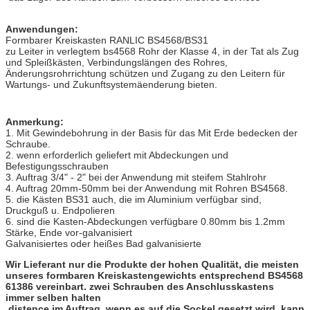
Anwendungen:
Formbarer Kreiskasten RANLIC BS4568/BS31
zu Leiter in verlegtem bs4568 Rohr der Klasse 4, in der Tat als Zug
und Spleißkästen, Verbindungslängen des Rohres,
Änderungsrohrrichtung schützen und Zugang zu den Leitern für
Wartungs- und Zukunftsystemäenderung bieten.
Anmerkung:
1. Mit Gewindebohrung in der Basis für das Mit Erde bedecken der
Schraube.
2. wenn erforderlich geliefert mit Abdeckungen und
Befestigungsschrauben
3. Auftrag 3/4" - 2" bei der Anwendung mit steifem Stahlrohr
4. Auftrag 20mm-50mm bei der Anwendung mit Rohren BS4568.
5. die Kästen BS31 auch, die im Aluminium verfügbar sind,
Druckguß u. Endpolieren
6. sind die Kasten-Abdeckungen verfügbare 0.80mm bis 1.2mm
Stärke, Ende vor-galvanisiert
Galvanisiertes oder heißes Bad galvanisierte
Wir Lieferant nur die Produkte der hohen Qualität, die meisten
unseres formbaren Kreiskastengewichts entsprechend BS4568
61386 vereinbart. zwei Schrauben des Anschlusskastens
immer selben halten
distence im Auftrag, wenn es auf die Sockel gesetzt wird, kann