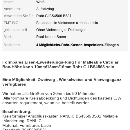
colore:
Weiß
Anschluss:
Aufsatzring
Verwenden Sie für:
Rohr GI BS4568 BS31
EMT IMC:
Besonders in Vietaname u. in Indonisia
gekommen mit:
Ohne Abdeckung u. Dichtungen
Marke:
RanLic oder Soem
4 Möglichkeits-Rohr-Kasten
Inspektions-Ellbogen
Markieren:
,
Formbares Eisen-Erweiterungs-Ring For Malleable Circular
Box-Höhe kann 10mm/13mm/16mm Rohr G.I.BS4568 sein
Eine Möglichkeit, Zweiweg-, Winkelweise und Vierwegsganz
verfügbares
Wir haben alle Größen von 20mm bis 50 Millimeter
Alle formbare Kreisabdeckung und Dichtungen des kastens C/W
erwarten requriement, wenn sie bestellt werden
Beschreibung:
Kreisförmiger Anschlusskasten RANLIC BS4568/BS31 Mallable
Markierung: RANLIC
Material: Formbares Eisen
Standard: BS4568/BS31