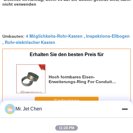
nicht verwenden
4 Möglichkeits-Rohr-Kasten
Inspektions-Ellbogen
Umbauten:
,
Rohr-elektrischer Kasten
,
Erhalten Sie den besten Preis für
Hoch formbares Eisen-
Erweiterungs-Ring For Conduit
Junction Boxs
10mm/13mm/16mm
Fortsetzen
Mr. Jet Chen
Rohr-Anschlusskasten
Mehr
11:28 PM