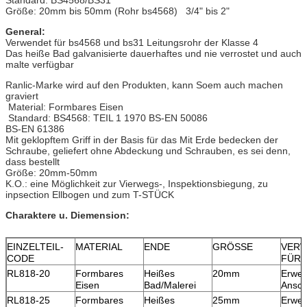
Größe: 20mm bis 50mm (Rohr bs4568) 3/4" bis 2"
General:
Verwendet für bs4568 und bs31 Leitungsrohr der Klasse 4
Das heiße Bad galvanisierte dauerhaftes und nie verrostet und auch
malte verfügbar
Ranlic-Marke wird auf den Produkten, kann Soem auch machen
graviert
Material: Formbares Eisen
Standard: BS4568: TEIL 1 1970 BS-EN 50086
BS-EN 61386
Mit geklopftem Griff in der Basis für das Mit Erde bedecken der
Schraube, geliefert ohne Abdeckung und Schrauben, es sei denn,
dass bestellt
Größe: 20mm-50mm
K.O.: eine Möglichkeit zur Vierwegs-, Inspektionsbiegung, zu
inpsection Ellbogen und zum T-STÜCK
Charaktere u. Diemension:
EINZELTEIL-
MATERIAL
ENDE
GRÖSSE
VER
CODE
FÜR
RL818-20
Formbares
Heißes
20mm
Erwei
Eisen
Bad/Malerei
Ansch
RL818-25
Formbares
Heißes
25mm
Erwei