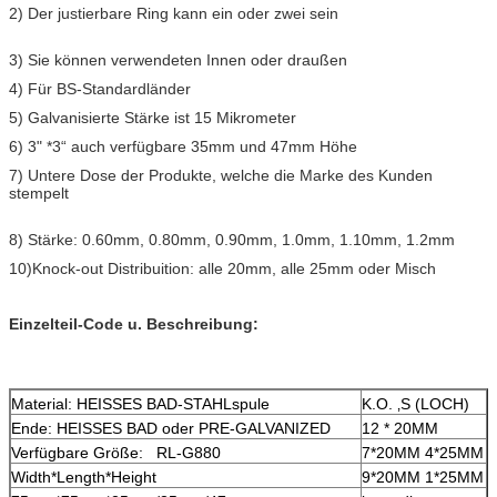
2) Der justierbare Ring kann ein oder zwei sein
3) Sie können verwendeten Innen oder draußen
4) Für BS-Standardländer
5) Galvanisierte Stärke ist 15 Mikrometer
6) 3" *3“ auch verfügbare 35mm und 47mm Höhe
7) Untere Dose der Produkte, welche die Marke des Kunden
stempelt
8) Stärke: 0.60mm, 0.80mm, 0.90mm, 1.0mm, 1.10mm, 1.2mm
10)Knock-out Distribuition: alle 20mm, alle 25mm oder Misch
Einzelteil-Code u. Beschreibung:
Material: HEISSES BAD-STAHLspule
K.O. ‚S (LOCH)
Ende: HEISSES BAD oder PRE-GALVANIZED
12 * 20MM
Verfügbare Größe: RL-G880
7*20MM 4*25MM
Width*Length*Height
9*20MM 1*25MM