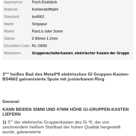
Appreance:
Fisch-Endstück
Material:
Kohlenstoffstahl
Standard:
bs4662
Markt:
Singapur
Marke:
RanLic oder Soem
Stärke:
0.90mm-1.2mm
Einzelteil-Code::
RL-G890
Gruppenschalterkasten
elektrischer Kasten der Gruppe
Markieren:
,
3"“ heißes Bad des Metall*6 elektrisches GI Gruppen-Kasten-
BS4662 galvanisierte Spule mit justierbarem Ring
General:
KANN BEIDEN 35MM UND 47MM HÖHE GI-GRUPPEN-KASTEN
LIEFERN
1)
3"“ der elektrische Gruppenkasten des Gi *6, der von
zeichnendem heißem Stahlbad der hohen Qualität hergestellt
wurde, galvanisierte