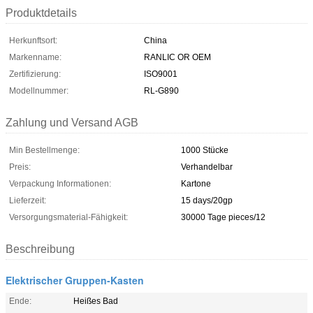
Produktdetails
Herkunftsort:
China
Markenname:
RANLIC OR OEM
Zertifizierung:
ISO9001
Modellnummer:
RL-G890
Zahlung und Versand AGB
Min Bestellmenge:
1000 Stücke
Preis:
Verhandelbar
Verpackung Informationen:
Kartone
Lieferzeit:
15 days/20gp
Versorgungsmaterial-Fähigkeit:
30000 Tage pieces/12
Beschreibung
Elektrischer Gruppen-Kasten
Ende:
Heißes Bad