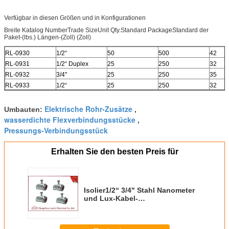
Verfügbar in diesen Größen und in Konfigurationen
Breite Katalog NumberTrade SizeUnit Qty.Standard PackageStandard der
Paket-(lbs.) Längen-(Zoll) (Zoll)
RL-0930
1/2“
50
500
42
RL-0931
1/2“ Duplex
25
250
32
RL-0932
3/4"
25
250
35
RL-0933
1/2“
25
250
32
Elektrische Rohr-Zusätze
Umbauten:
,
wasserdichte Flexverbindungsstücke
,
Pressungs-Verbindungsstück
Erhalten Sie den besten Preis für
Isolier1/2“ 3/4" Stahl Nanometer
und Lux-Kabel-
Verbindungsstück mit
Duplexhexen-Kopf